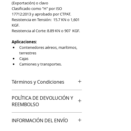
(Exportación) o clavo 
Clasificado como "H" por ISO 
17712:2013 y aprobado por CTPAT.
Resistencia en Tensión:  15.7 KN o 1,601 
KGF.
Resistencia al Corte: 8.89 KN o 907  KGF.
Aplicaciones:
Contenedores aéreos, marítimos, 
terrestres
Cajas
Camiones y transportes.
Términos y Condiciones
Bienvenido a A&L Secure Seal. Al 
POLÍTICA DE DEVOLUCIÓN Y
realizar un pedido a través de 
REEMBOLSO
nuestro catálogo en línea, aceptas 
los siguientes términos y 
En A&L Secure Seal nos 
condiciones:
INFORMACIÓN DEL ENVÍO
comprometemos a brindarte 
1. Productos
productos de alta calidad.
Todos nuestros productos 