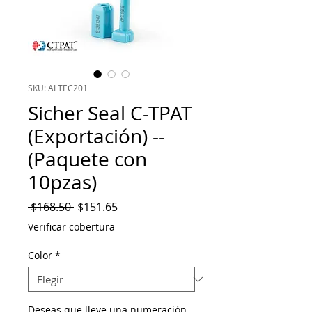
SKU: ALTEC201
Sicher Seal C-TPAT
(Exportación) --
(Paquete con
10pzas)
Precio
Precio de oferta
 $168.50 
$151.65
Verificar cobertura
Color
*
Deseas que lleve una numeración